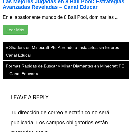
Las Mejores Jugadas en 8 Ball Pool: Estrategias
Avanzadas Reveladas – Canal Educar
En el apasionante mundo de 8 Ball Pool, dominar las ...
Leer Más
Navegación
Previous
Shaders en Minecraft PE: Aprende a Instalarlos sin Errores –
de
Post:
Canal Educar
entradas
Next
Formas Rápidas de Buscar y Minar Diamantes en Minecraft PE
Post:
– Canal Educar
LEAVE A REPLY
Tu dirección de correo electrónico no será
publicada.
Los campos obligatorios están