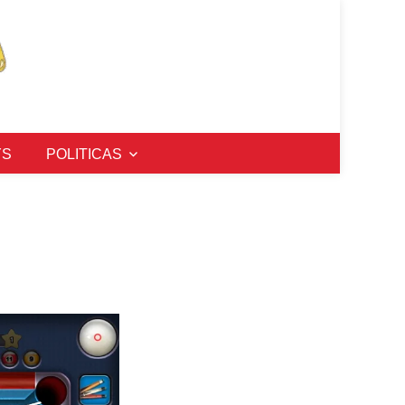
YS
POLITICAS
: Guía para
car