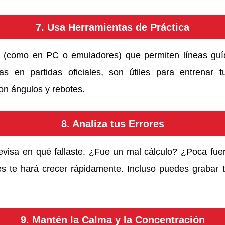
7. Usa Herramientas de Práctica
 (como en PC o emuladores) que permiten líneas guía
s en partidas oficiales, son útiles para entrenar t
on ángulos y rebotes.
8. Analiza tus Errores
evisa en qué fallaste. ¿Fue un mal cálculo? ¿Poca fu
es te hará crecer rápidamente. Incluso puedes grabar t
9. Mantén la Calma y la Concentración