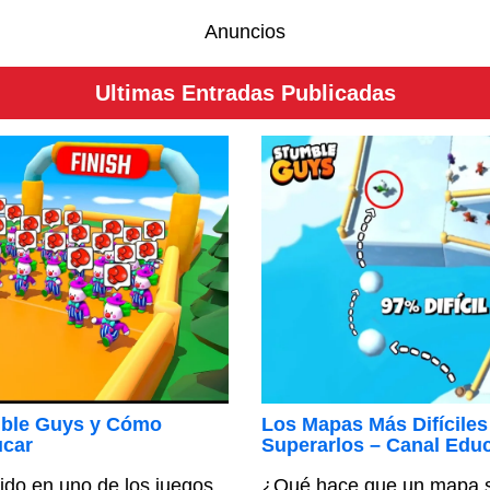
Anuncios
Ultimas Entradas Publicadas
mble Guys y Cómo
Los Mapas Más Difícile
ucar
Superarlos – Canal Edu
ido en uno de los juegos
¿Qué hace que un mapa se