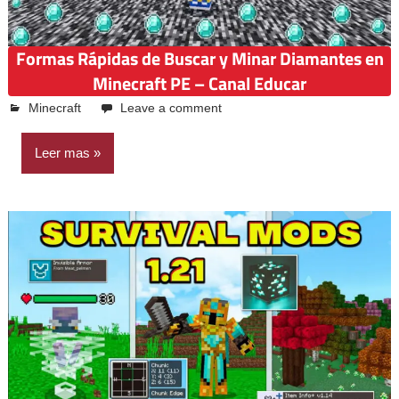
Formas Rápidas de Buscar y Minar Diamantes en
Minecraft PE – Canal Educar
abril 19, 2025
Emilio Casquiño
Minecraft
Leave a comment
Leer mas