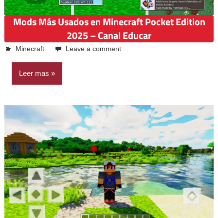
Mods Más Usados en Minecraft Pocket Edition
2025 – Canal Educar
abril 19, 2025
Emilio Casquiño
Minecraft
Leave a comment
Leer mas