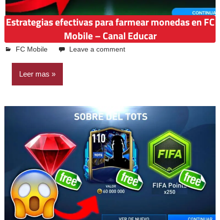
Estrategias efectivas para farmear monedas en FC
Mobile – Canal Educar
abril 19, 2025
Emilio Casquiño
FC Mobile
Leave a comment
Leer mas