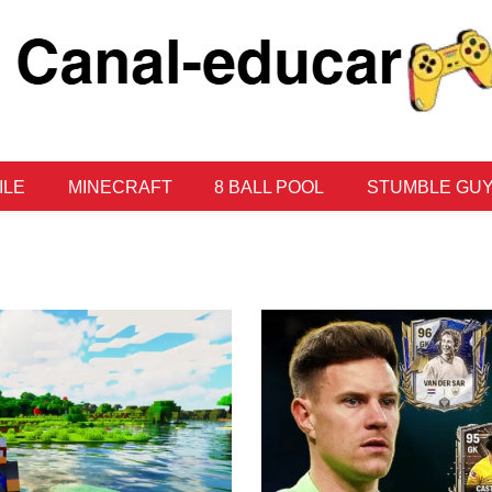
CANAL-
ILE
MINECRAFT
8 BALL POOL
STUMBLE GU
EDUCAR