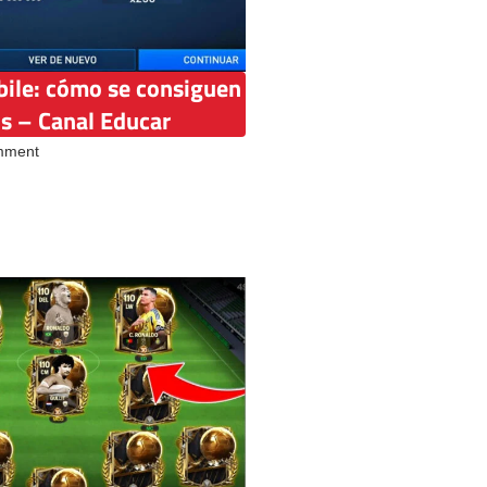
bile: cómo se consiguen
os – Canal Educar
mment