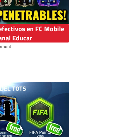
efectivos en FC Mobile
anal Educar
mment